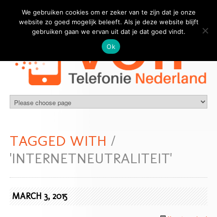
We gebruiken cookies om er zeker van te zijn dat je onze
website zo goed mogelijk beleeft. Als je deze website blijft
gebruiken gaan we ervan uit dat je dat goed vindt.
Ok
TAGGED WITH
/
'INTERNETNEUTRALITEIT'
MARCH 3, 2015