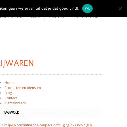
iken gaan we ervan uit dat je dat goed vindt.
Ok
 EN DIENSTEN
BLOG
CONTACT
KLANTSYSTEEM
RIJWAREN
Home
Producten en diensten
Blog
Contact
Klantsysteem
TAGWOLK
1 miljoen aansluitingen
6
aanjager
beveiliging lek
Cisco
eigen