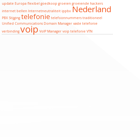
update
Europa
flexibel
goedkoop
groeien
groeiende
hackers
Nederland
internet bellen
Internetneutraliteit
ippbx
telefonie
PBX
Stijging
telefoonnummers
traditioneel
Unified Communications Domain Manager
vaste telefonie
voip
verbinding
VoIP Manager
voip telefonie
VTN