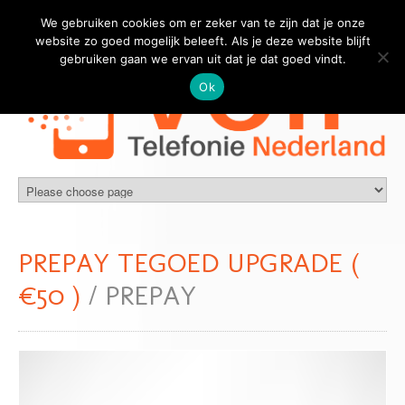
We gebruiken cookies om er zeker van te zijn dat je onze
website zo goed mogelijk beleeft. Als je deze website blijft
gebruiken gaan we ervan uit dat je dat goed vindt.
Ok
PREPAY TEGOED UPGRADE (
€50 )
/ PREPAY