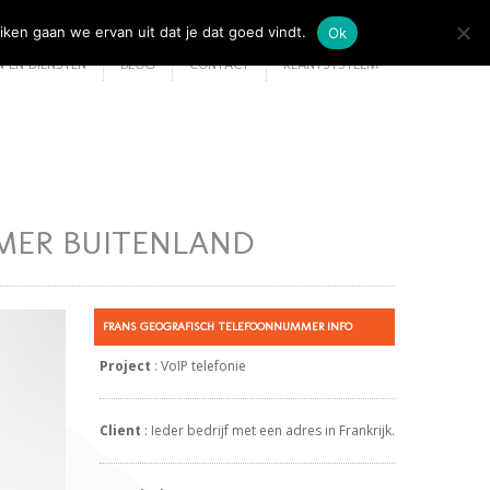
iken gaan we ervan uit dat je dat goed vindt.
Ok
 EN DIENSTEN
BLOG
CONTACT
KLANTSYSTEEM
MER BUITENLAND
FRANS GEOGRAFISCH TELEFOONNUMMER INFO
Project
: VoIP telefonie
Client
: Ieder bedrijf met een adres in Frankrijk.